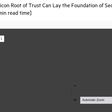
licon Root of Trust Can Lay the Foundation of Secu
min read time]
s
Zoom
Out
Zoom
In