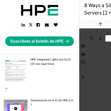
8 Ways a Si
Servers [2 
LinkedIn
Facebook
Email
Like
Twitter
Previou
Link
Link
Link
Button
Link
Suscríbete al boletín de HPE
Find
Next
Presentation
Mode
Print
HPE Integrated Lights-Out (iLO)
pdf
[35 min read time]
Download
Tools
Demostración de la IU de HPE iLO
webpage
7