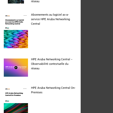
webpage
réseau
Abonnements au logiciel as-a-
service HPE Aruba Networking
pdf
Central
HPE Aruba Networking Central –
Observabilité contextuelle du
webpage
réseau
HPE Aruba Networking Central On-
pdf
Premises