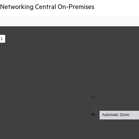
Networking Central On-Premises
s
Zoom
Out
Zoom
In