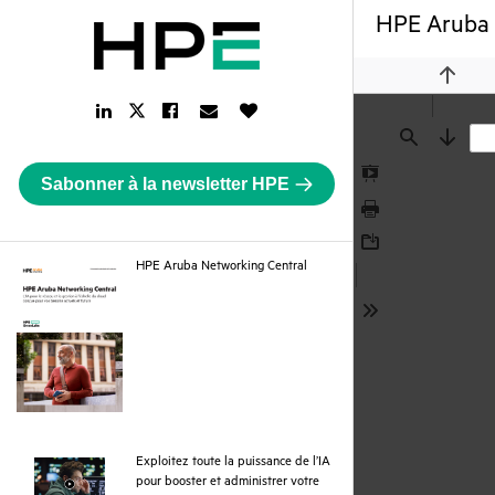
HPE Aruba 
Previou
LinkedIn
Facebook
Email
Like
Twitter
Link
Link
Link
Button
Link
Find
Next
Sabonner à la newsletter HPE
Presentation
Mode
Print
Download
pdf
HPE Aruba Networking Central
Tools
Exploitez toute la puissance de l’IA
pour booster et administrer votre