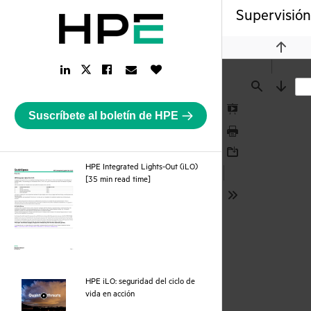
Supervisión
Previou
LinkedIn
Facebook
Email
Like
Twitter
Link
Link
Link
Button
Link
Find
Next
Suscríbete al boletín de HPE
Presentation
Mode
Print
Download
HPE Integrated Lights-Out (iLO)
pdf
[35 min read time]
Tools
HPE iLO: seguridad del ciclo de
webpage
vida en acción