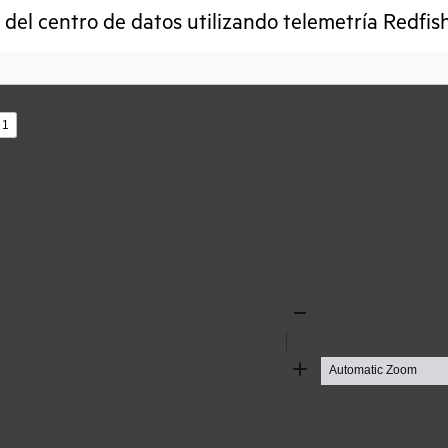
 del centro de datos utilizando telemetría Redfis
s
Zoom
Out
Zoom
In