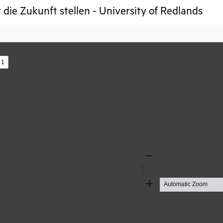
 die Zukunft stellen - University of Redlands
s
Zoom
Out
Zoom
In