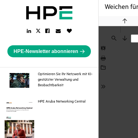
Weichen für
Previou
LinkedIn
Facebook
Email
Like
Twitter
Link
Link
Link
Button
Link
Find
Next
HPE-Newsletter abonnieren
Presentation
Mode
Print
Download
Optimieren Sie Ihr Netzwerk mit KI-
gestützter Verwaltung und
webpage
Beobachtbarkeit
Tools
pdf
HPE Aruba Networking Central