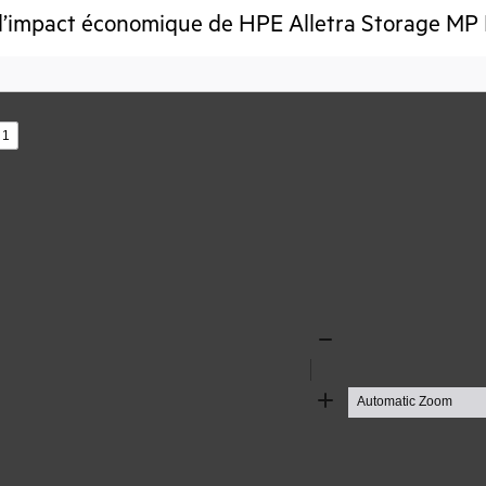
 l’impact économique de HPE Alletra Storage M
s
Zoom
Out
Zoom
In