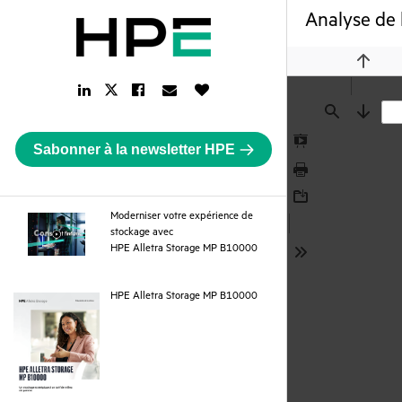
Analyse de
Previou
LinkedIn
Facebook
Email
Like
Twitter
Link
Link
Link
Button
Link
Find
Next
Sabonner à la newsletter HPE
Presentation
Mode
Print
Download
Moderniser votre expérience de
stockage avec
webpage
HPE Alletra Storage MP B10000
Tools
pdf
HPE Alletra Storage MP B10000