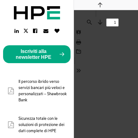
Previous
Find
Next
LinkedIn
Facebook
Email
Like
Twitter
Link
Link
Link
Button
Link
Presentation
Mode
Print
Iscriviti alla
Download
newsletter HPE
Tools
Il percorso ibrido verso
servizi bancari più veloci e
pdf:
personalizzati – Shawbrook
Bank
Sicurezza totale con le
soluzioni di protezione dei
pdf:
dati complete di HPE