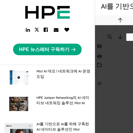
AI를 기반
Previou
LinkedIn
Facebook
Email
Like
Twitter
Link
Link
Link
Button
Link
Find
Next
HPE 뉴스레터 구독하기
Presentation
Mode
Print
Download
Mist AI 데모 | 네트워크에 AI 운영
webpage
도입
Tools
HPE Juniper Networking의 AI 네이
webpage
티브 네트워킹 솔루션, Mist AI
AI를 기반으로 AI를 위해 구축된
pdf
AI 네이티브 솔루션인 Mist