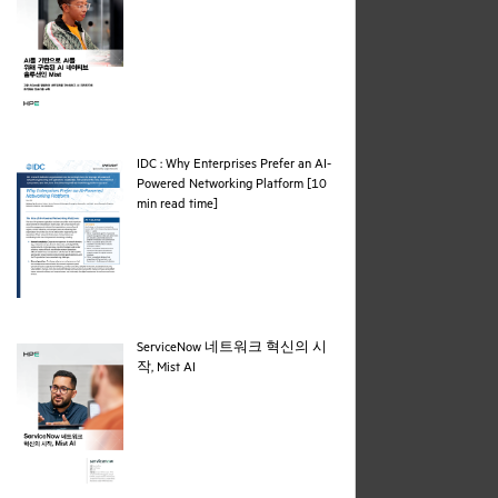
IDC : Why Enterprises Prefer an AI-
Powered Networking Platform [10
pdf
min read time]
ServiceNow 네트워크 혁신의 시
pdf
작, Mist AI