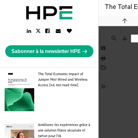
The Total E
Previou
LinkedIn
Facebook
Email
Like
Twitter
Link
Link
Link
Button
Link
Find
Next
Sabonner à la newsletter HPE
Presentation
Mode
Print
Download
The Total Economic Impact of
Juniper Mist Wired and Wireless
pdf
Access [46 min read time]
Tools
Améliorez les expériences grâce à
une solution filaire sécurisée et
pdf
native pour l’IA