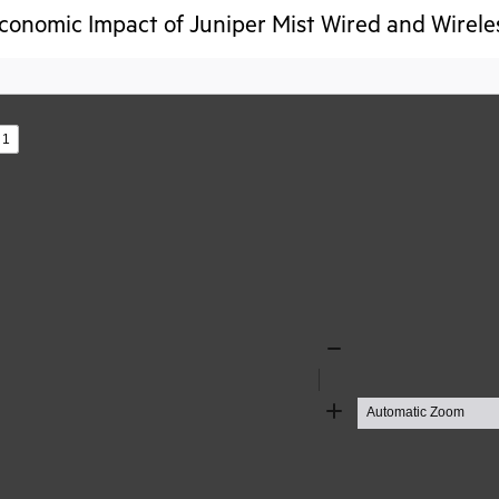
conomic Impact of Juniper Mist Wired and Wirele
s
Zoom
Out
Zoom
In