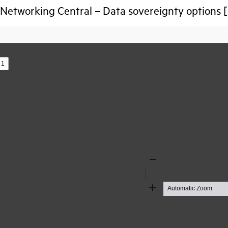
etworking Central – Data sovereignty options [
s
Zoom
Out
Zoom
In