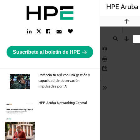
HPE Aruba N
Previou
LinkedIn
Facebook
Email
Like
Twitter
Link
Link
Link
Button
Link
Find
Next
Suscríbete al boletín de HPE
Presentation
Mode
Print
Download
Potencia tu red con una gestión y
capacidad de observación
webpage
impulsadas por IA
Tools
pdf
HPE Aruba Networking Central