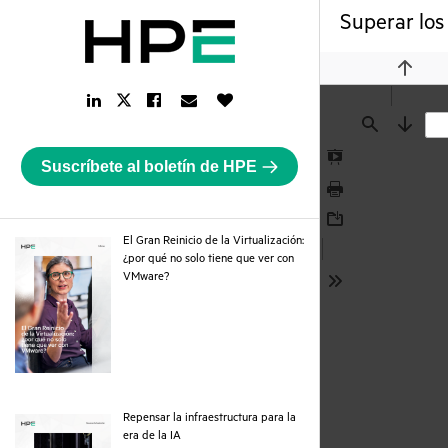
Superar los
Previou
LinkedIn
Facebook
Email
Like
Twitter
Link
Link
Link
Button
Link
Find
Next
Suscríbete al boletín de HPE
Presentation
Mode
Print
Download
El Gran Reinicio de la Virtualización:
¿por qué no solo tiene que ver con
pdf
VMware?
Tools
Repensar la infraestructura para la
pdf
era de la IA