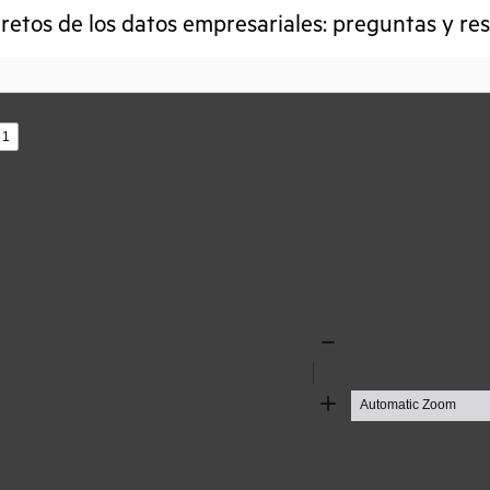
 retos de los datos empresariales: preguntas y r
s
Zoom
Out
Zoom
In