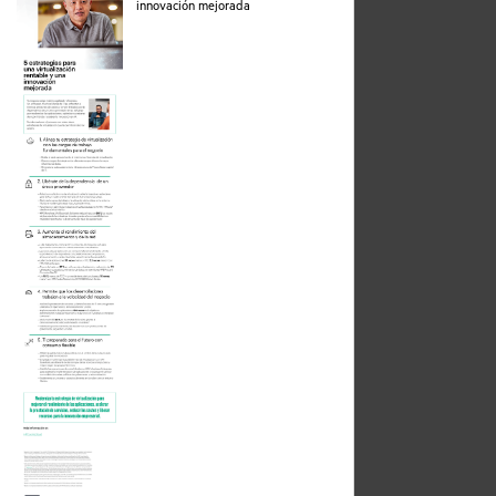
pdf
innovación mejorada