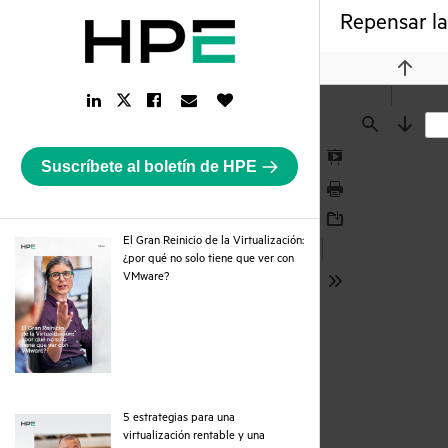
Repensar la 
Previou
LinkedIn
Facebook
Email
Like
Twitter
Link
Link
Link
Button
Link
Find
Next
Suscríbete al boletín de HPE
Presentation
Mode
Print
Download
El Gran Reinicio de la Virtualización:
¿por qué no solo tiene que ver con
pdf
VMware?
Tools
5 estrategias para una
virtualización rentable y una