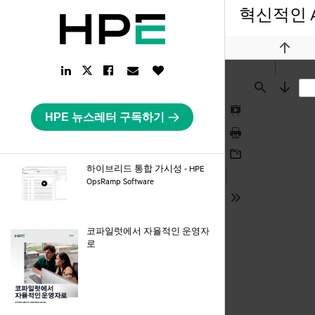
혁신적인 AI
Previou
LinkedIn
Facebook
Email
Like
Twitter
Link
Link
Link
Button
Link
Find
Next
HPE 뉴스레터 구독하기
Presentation
Mode
Print
Download
하이브리드 통합 가시성 - HPE
webpage
OpsRamp Software
Tools
코파일럿에서 자율적인 운영자
pdf
로