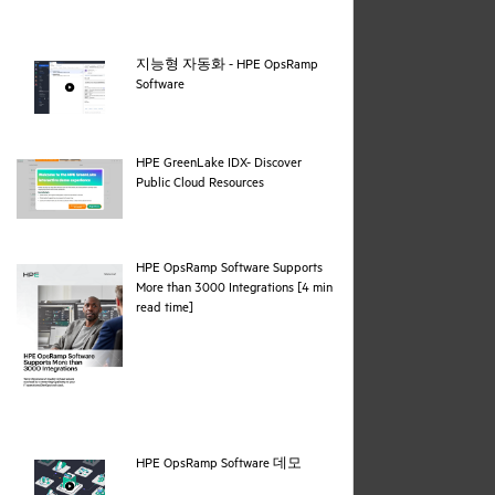
지능형 자동화 - HPE OpsRamp
webpage
Software
HPE GreenLake IDX- Discover
webpage
Public Cloud Resources
HPE OpsRamp Software Supports
More than 3000 Integrations [4 min
pdf
read time]
webpage
HPE OpsRamp Software 데모