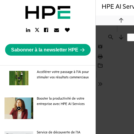
HPE AI Ser
Previou
LinkedIn
Facebook
Email
Like
Twitter
Link
Link
Link
Button
Link
Find
Next
Sabonner à la newsletter HPE
Presentation
Mode
Print
Download
Accélérer votre passage à l'IA pour
webpage
stimuler vos résultats commerciaux
Tools
Booster la productivité de votre
webpage
entreprise avec HPE AI Services
Service de découverte de l’IA