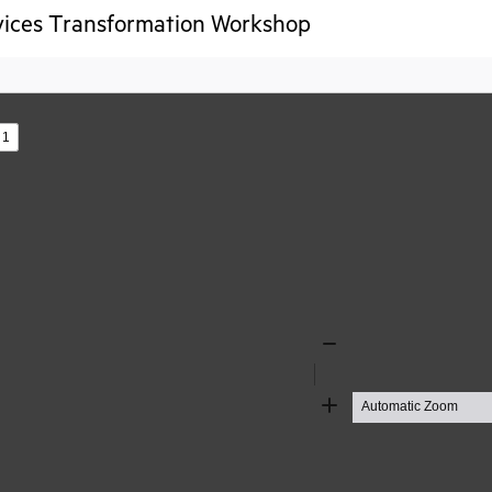
vices Transformation Workshop
s
Zoom
Out
Zoom
In