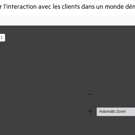
 l’interaction avec les clients dans un monde dé
s
Zoom
Out
Zoom
In