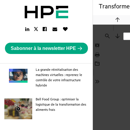
Transformer
Previou
LinkedIn
Facebook
Email
Like
Twitter
Link
Link
Link
Button
Link
Find
Next
Sabonner à la newsletter HPE
Presentation
Mode
Print
Download
La grande réinitialisation des
machines virtuelles : reprenez le
contrôle de votre infrastructure
Tools
webpage
hybride
Bell Food Group : optimiser la
logistique de la transformation des
webpage
aliments frais