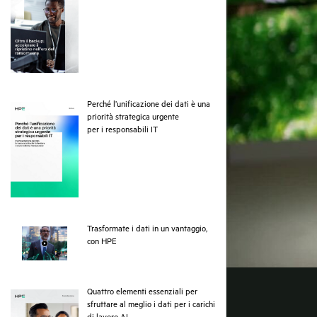
Perché l’unificazione dei dati è una
priorità strategica urgente
pdf
per i responsabili IT
Trasformate i dati in un vantaggio,
webpage
con HPE
Quattro elementi essenziali per
sfruttare al meglio i dati per i carichi