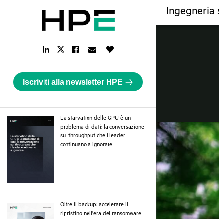
Ingegneria 
LinkedIn
Facebook
Email
Like
Twitter
Link
Link
Link
Button
Link
Iscriviti alla newsletter HPE
La starvation delle GPU è un
problema di dati: la conversazione
sul throughput che i leader
pdf
continuano a ignorare
Oltre il backup: accelerare il
pdf
ripristino nell'era del ransomware