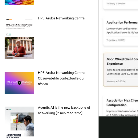
pdf
HPE Aruba Networking Central
HPE Aruba Networking Central –
Observabilité contextuelle du
webpage
réseau
Agentic AI is the new backbone of
pdf
networking [2 min read time]