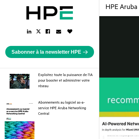
HPE Aruba 
LinkedIn
Facebook
Email
Like
Twitter
Link
Link
Link
Button
Link
Sabonner à la newsletter HPE
Exploitez toute la puissance de l’IA
pour booster et administrer votre
webpage
réseau
Abonnements au logiciel as-a-
service HPE Aruba Networking
pdf
Central