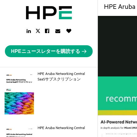
HPE Aruba
LinkedIn
Facebook
Email
Like
Twitter
Link
Link
Link
Button
Link
HPEニュースレターを購読する
HPE Aruba Networking Central
pdf
SaaSサブスクリプション
pdf
HPE Aruba Networking Central