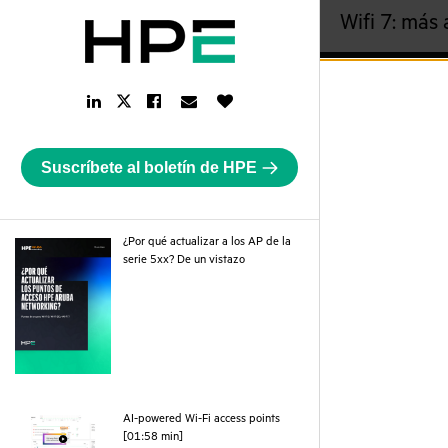
Wifi 7: más 
LinkedIn
Facebook
Email
Like
Twitter
Link
Link
Link
Button
Link
Suscríbete al boletín de HPE
¿Por qué actualizar a los AP de la
pdf
serie 5xx? De un vistazo
AI-powered Wi-Fi access points
webpage
[01:58 min]