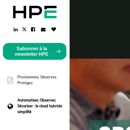
LinkedIn
Facebook
Email
Like
Twitter
Link
Link
Link
Button
Link
Sabonner à la
newsletter HPE
Provisionnez. Observez.
pdf:
Protégez.
Automatiser, Observer,
Sécuriser : le cloud hybride
webpage:
simplifié