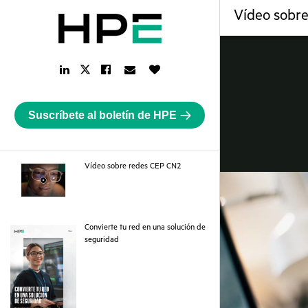
Vídeo sobr
LinkedIn
Facebook
Email
Like
Twitter
Link
Link
Link
Button
Link
Suscríbete al boletín de HPE
webpage
Vídeo sobre redes CEP CN2
Convierte tu red en una solución de
pdf
seguridad